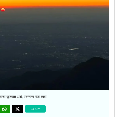
ी सुरुवात आहे; स्वप्नांना पंख लावा.