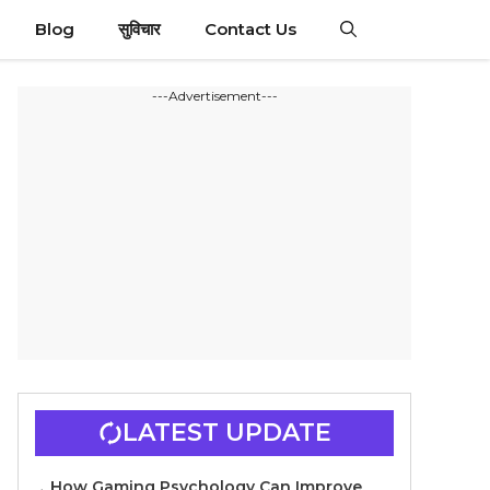
Blog
सुविचार
Contact Us
---Advertisement---
LATEST UPDATE
How Gaming Psychology Can Improve