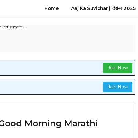
Home
Aaj Ka Suvichar | दिसंबर 2025
dvertisement---
Join Now
Join Now
र | Good Morning Marathi