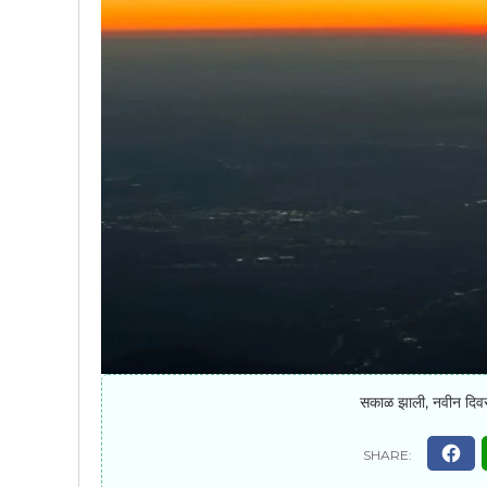
सकाळ झाली, नवीन दिवसाच