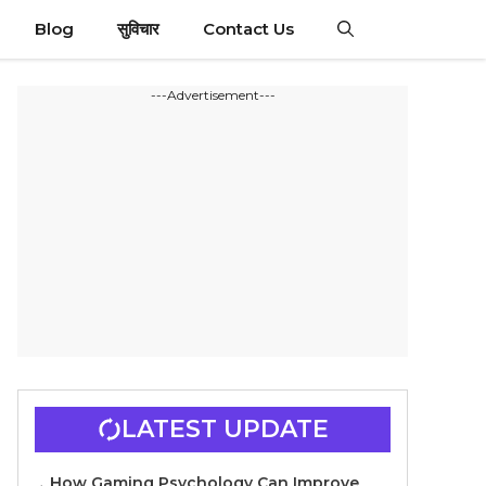
Blog
सुविचार
Contact Us
---Advertisement---
LATEST UPDATE
How Gaming Psychology Can Improve