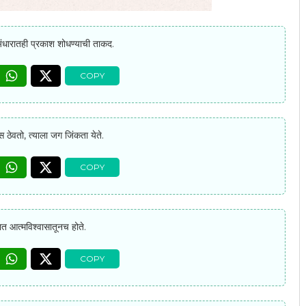
अंधारातही प्रकाश शोधण्याची ताकद.
स ठेवतो, त्याला जग जिंकता येते.
ात आत्मविश्वासातूनच होते.