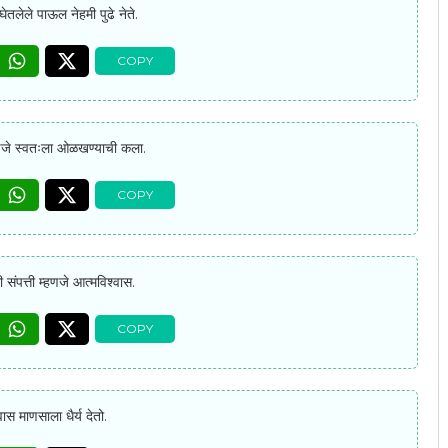
घेतलेले पाऊल नेहमी पुढे नेते.
हणजे स्वतःला ओळखण्याची कला.
संपत्ती म्हणजे आत्मविश्वास.
ास माणसाला धैर्य देतो.